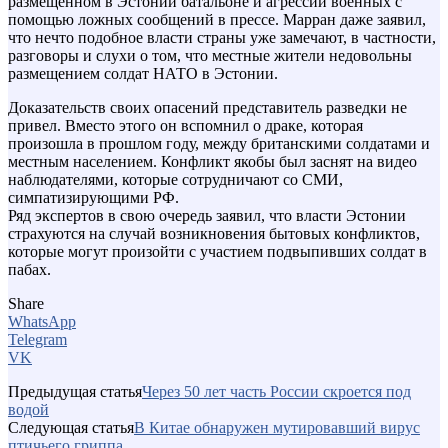
размещенном в Эстонии батальоне и агрессии военных с
помощью ложных сообщений в прессе. Марран даже заявил,
что нечто подобное власти страны уже замечают, в частности,
разговоры и слухи о том, что местные жители недовольны
размещением солдат НАТО в Эстонии.
Доказательств своих опасений представитель разведки не
привел. Вместо этого он вспомнил о драке, которая
произошла в прошлом году, между британскими солдатами и
местным населением. Конфликт якобы был заснят на видео
наблюдателями, которые сотрудничают со СМИ,
симпатизирующими РФ.
Ряд экспертов в свою очередь заявил, что власти Эстонии
страхуются на случай возникновения бытовых конфликтов,
которые могут произойти с участием подвыпивших солдат в
пабах.
Share
WhatsApp
Telegram
VK
Предыдущая статья
Через 50 лет часть России скроется под
водой
Следующая статья
В Китае обнаружен мутировавший вирус
птичьего гриппа