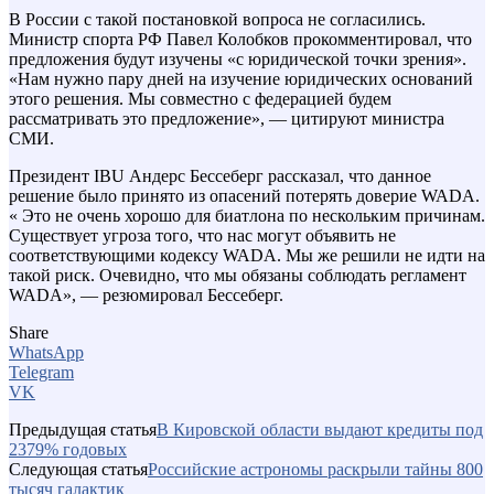
В России с такой постановкой вопроса не согласились.
Министр спорта РФ Павел Колобков прокомментировал, что
предложения будут изучены «с юридической точки зрения».
«Нам нужно пару дней на изучение юридических оснований
этого решения. Мы совместно с федерацией будем
рассматривать это предложение», — цитируют министра
СМИ.
Президент IBU Андерс Бессеберг рассказал, что данное
решение было принято из опасений потерять доверие WADA.
« Это не очень хорошо для биатлона по нескольким причинам.
Существует угроза того, что нас могут объявить не
соответствующими кодексу WADA. Мы же решили не идти на
такой риск. Очевидно, что мы обязаны соблюдать регламент
WADA», — резюмировал Бессеберг.
Share
WhatsApp
Telegram
VK
Предыдущая статья
В Кировской области выдают кредиты под
2379% годовых
Следующая статья
Российские астрономы раскрыли тайны 800
тысяч галактик