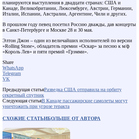
планируются выступления в двадцати странах: США и
Канаде, Великобритании, Люксембурге, Австрии, Германии,
Италии, Испании, Австралии, Аргентине, Чили и других.
В прошлом году певец посетил Россию дважды, дав концерты
в Санкт-Петербурге и Москве 28 и 30 мая.
Элтон Джон – один из величайших исполнителей по версии
«Rolling Stone», обладатель премии «Оскар» за песню к м/ф
«Король Лев» и пяти премий «Грэмми».
Share
WhatsApp
Telegram
VK
Предыдущая статья
Разведка США отправила на орбиту
секретный спутник
Следующая статья
В Канаде пассажирские самолеты могут
уничтожить при угрозе теракта
СХОЖИЕ СТАТЬИ
БОЛЬШЕ ОТ АВТОРА