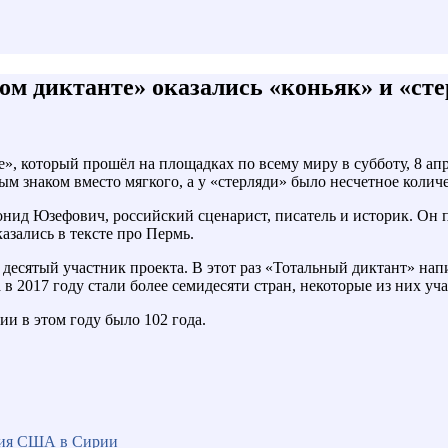
м диктанте» оказались «коньяк» и «сте
 который прошёл на площадках по всему миру в субботу, 8 апре
м знаком вместо мягкого, а у «стерляди» было несчетное колич
еонид Юзефович, российский сценарист, писатель и историк. Он 
азались в тексте про Пермь.
десятый участник проекта. В этот раз «Тотальный диктант» напи
в 2017 году стали более семидесяти стран, некоторые из них уч
и в этом году было 102 года.
вия США в Сирии