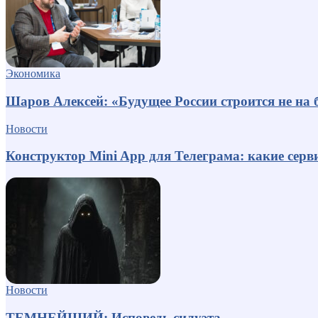
Экономика
Шаров Алексей: «Будущее России строится не на б
Новости
Конструктор Mini App для Телеграма: какие серв
Новости
ТЕМНЕЙШИЙ: Исповедь силуэта