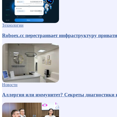
Технологии
Roboex.cc перестраивает инфраструктуру приват
Новости
Аллергия или иммунитет? Секреты диагностики 