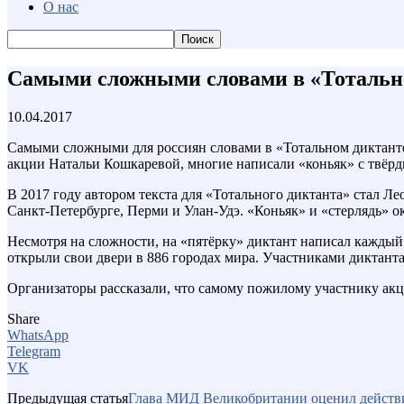
О нас
Самыми сложными словами в «Тотально
10.04.2017
Самыми сложными для россиян словами в «Тотальном диктанте»,
акции Натальи Кошкаревой, многие написали «коньяк» с твёрды
В 2017 году автором текста для «Тотального диктанта» стал Л
Санкт-Петербурге, Перми и Улан-Удэ. «Коньяк» и «стерлядь» ок
Несмотря на сложности, на «пятёрку» диктант написал каждый 
открыли свои двери в 886 городах мира. Участниками диктанта 
Организаторы рассказали, что самому пожилому участнику акци
Share
WhatsApp
Telegram
VK
Предыдущая статья
Глава МИД Великобритании оценил дейст