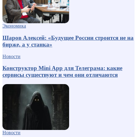
Экономика
Шаров Алексей: «Будущее России строится не на
бирже, а у станка»
Новости
Конструктор Mini App для Телеграма: какие
сервисы существуют и чем они отличаются
Новости