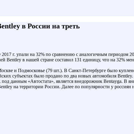
entley в России на треть
2017 г. упали на 32% по сравнению с аналогичным периодом 201
ей Bentley в нашей стране составил 131 единицу, что на 32% ме
Москве и Подмосковье (79 шт.). В Санкт-Петербурге было купле
ийских субъектах было продано по два новых автомобиля Bentle
 под данным «Автостата», является внедорожник Bentayga. В ян
ntley на территории России. Далее по популярности у россиян нах