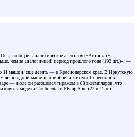
6 г., сообщает аналитическое агентство «Автостат».
ньше, чем за аналогичный период прошлого года (193 шт.)», —
но 11 машин, еще девять — в Краснодарском крае. В Иркутскую
y. Еще по одной машине приобрели жители 15 регионов.
варе — июле он разошелся тиражом в 88 экземпляров, что
одятся модели Continental и Flying Spur (22 и 15 шт.