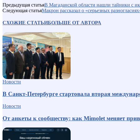
Предыдущая статья
В Магаданской области нашли тайники с ик
Следующая статья
Макрон рассказал о «серьезных разногласия
СХОЖИЕ СТАТЬИ
БОЛЬШЕ ОТ АВТОРА
Новости
В Санкт-Петербурге стартовала вторая междуна
Новости
От анкеты к сообществу: как Mimolet меняет пр