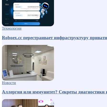
Технологии
Roboex.cc перестраивает инфраструктуру приват
Новости
Аллергия или иммунитет? Секреты диагностики 