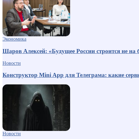
Экономика
Шаров Алексей: «Будущее России строится не на б
Новости
Конструктор Mini App для Телеграма: какие серв
Новости