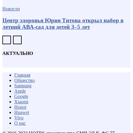
Новости
Центр здоровья Юрия Титова открыл набор в
летний АВА-сад для детей 3–5 лет
АКТУАЛЬНО
Главная
Общество
Samsung
Apple
Google
Xiaomi
Honor
Huawei
Vivo
О нас