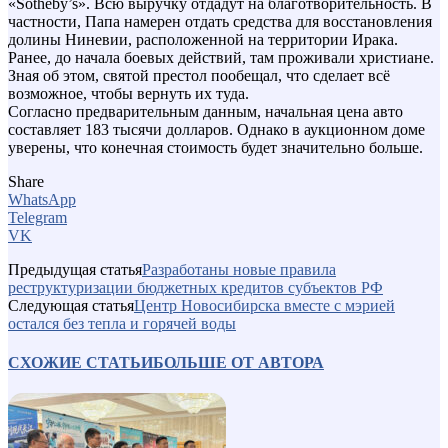
«Sotheby’s». Всю выручку отдадут на благотворительность. В
частности, Папа намерен отдать средства для восстановления
долины Ниневии, расположенной на территории Ирака.
Ранее, до начала боевых действий, там проживали христиане.
Зная об этом, святой престол пообещал, что сделает всё
возможное, чтобы вернуть их туда.
Согласно предварительным данным, начальная цена авто
составляет 183 тысячи долларов. Однако в аукционном доме
уверены, что конечная стоимость будет значительно больше.
Share
WhatsApp
Telegram
VK
Предыдущая статья
Разработаны новые правила
реструктуризации бюджетных кредитов субъектов РФ
Следующая статья
Центр Новосибирска вместе с мэрией
остался без тепла и горячей воды
СХОЖИЕ СТАТЬИ
БОЛЬШЕ ОТ АВТОРА