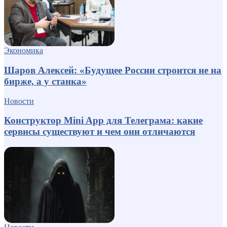
Экономика
Шаров Алексей: «Будущее России строится не на
бирже, а у станка»
Новости
Конструктор Mini App для Телеграма: какие
сервисы существуют и чем они отличаются