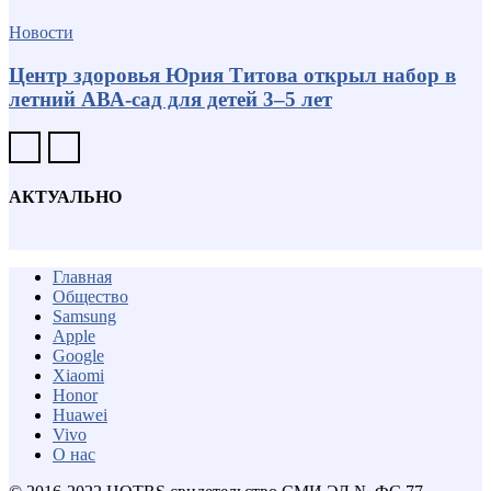
Новости
Центр здоровья Юрия Титова открыл набор в
летний АВА-сад для детей 3–5 лет
АКТУАЛЬНО
Главная
Общество
Samsung
Apple
Google
Xiaomi
Honor
Huawei
Vivo
О нас