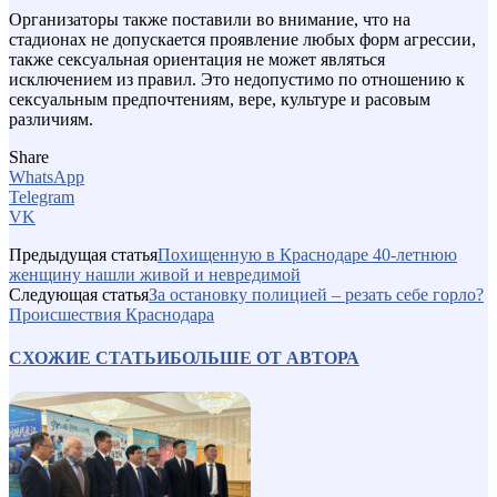
Организаторы также поставили во внимание, что на
стадионах не допускается проявление любых форм агрессии,
также сексуальная ориентация не может являться
исключением из правил. Это недопустимо по отношению к
сексуальным предпочтениям, вере, культуре и расовым
различиям.
Share
WhatsApp
Telegram
VK
Предыдущая статья
Похищенную в Краснодаре 40-летнюю
женщину нашли живой и невредимой
Следующая статья
За остановку полицией – резать себе горло?
Происшествия Краснодара
СХОЖИЕ СТАТЬИ
БОЛЬШЕ ОТ АВТОРА