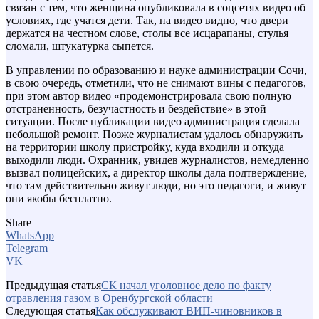
связан с тем, что женщина опубликовала в соцсетях видео об
условиях, где учатся дети. Так, на видео видно, что двери
держатся на честном слове, столы все исцарапаны, стулья
сломали, штукатурка сыпется.
В управлении по образованию и науке администрации Сочи,
в свою очередь, отметили, что не снимают вины с педагогов,
при этом автор видео «продемонстрировала свою полную
отстраненность, безучастность и бездействие» в этой
ситуации. После публикации видео администрация сделала
небольшой ремонт. Позже журналистам удалось обнаружить
на территории школу пристройку, куда входили и откуда
выходили люди. Охранник, увидев журналистов, немедленно
вызвал полицейских, а директор школы дала подтверждение,
что там действительно живут люди, но это педагоги, и живут
они якобы бесплатно.
Share
WhatsApp
Telegram
VK
Предыдущая статья
СК начал уголовное дело по факту
отравления газом в Оренбургской области
Следующая статья
Как обслуживают ВИП-чиновников в