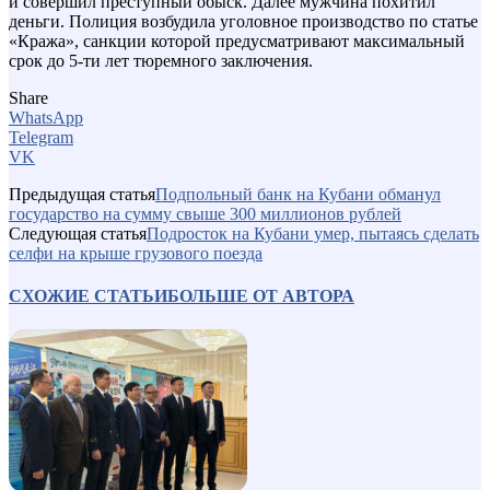
и совершил преступный обыск. Далее мужчина похитил
деньги. Полиция возбудила уголовное производство по статье
«Кража», санкции которой предусматривают максимальный
срок до 5-ти лет тюремного заключения.
Share
WhatsApp
Telegram
VK
Предыдущая статья
Подпольный банк на Кубани обманул
государство на сумму свыше 300 миллионов рублей
Следующая статья
Подросток на Кубани умер, пытаясь сделать
селфи на крыше грузового поезда
СХОЖИЕ СТАТЬИ
БОЛЬШЕ ОТ АВТОРА