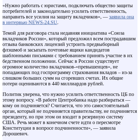
«Нужно работать с юристами, подключать общество защиты
потребителей и законодательно усилить ответственность,
направить все усилия на защиту вкладчиков», —
заявила она
в интервью NEWS-24.SU
.
Темой для разговора стала недавняя инициатива «Союза
вкладчиков России», который предложил всем пострадавшим
отзыва банковских лицензий устроить предвыборный
флэшмоб и засыпать почтовые ящики кандидатов
шаблонными письмами с требованием принять участие в их
бедственном положении. Сейчас в России существует
огромное количество вкладчиков-«превышенцев», не
попадающих под госпрограмму страхования вкладов – из-за
слишком больших сумм на сгоревших счетах. Их общие
потери оцениваются в 440 миллиардов рублей.
Политик уверена, что нужно усилить ответственность ЦБ по
этому вопросу. «В работе Центробанка надо разбираться —
кому он подчиняется? Считается, что это самостоятельный
орган, который не подчиняется правительству, не подчиняется
президенту, но при этом он входит в резервную систему
США. Речь может в конечном счете идти о пересмотре
Конституции в вопросе подчиненности», — заявила
Дорошевич.