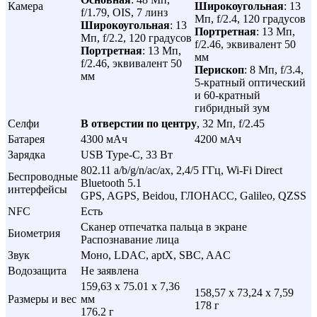
Камера
Широкоугольная
: 13
f/1.79, OIS, 7 линз
Мп, f/2.4, 120 градусов
Широкоугольная
: 13
Портретная
: 13 Мп,
Мп, f/2.2, 120 градусов
f/2.46, эквивалент 50
Портретная
: 13 Мп,
мм
f/2.46, эквивалент 50
Перископ
: 8 Мп, f/3.4,
мм
5-кратный оптический
и 60-кратный
гибридный зум
Селфи
В отверстии по центру
, 32 Мп, f/2.45
Батарея
4300 мАч
4200 мАч
Зарядка
USB Type-C, 33 Вт
802.11 a/b/g/n/ac/ax, 2,4/5 ГГц, Wi-Fi Direct
Беспроводные
Bluetooth 5.1
интерфейсы
GPS, AGPS, Beidou, ГЛОНАСС, Galileo, QZSS
NFC
Есть
Сканер отпечатка пальца в экране
Биометрия
Распознавание лица
Звук
Моно, LDAC, aptX, SBC, AAC
Водозащита
Не заявлена
159,63 x 75.01 x 7,36
158,57 x 73,24 x 7,59
Размеры и вес
мм
178 г
176.2 г