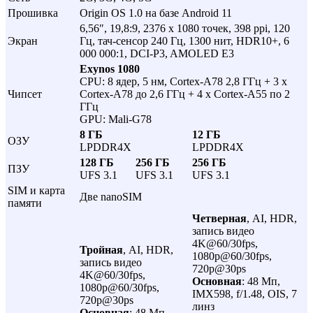
Прошивка
Origin OS 1.0 на базе Android 11
6,56″, 19,8:9, 2376 x 1080 точек, 398 ppi, 120
Экран
Гц, тач-сенсор 240 Гц, 1300 нит, HDR10+, 6
000 000:1, DCI-P3, AMOLED Е3
Exynos 1080
CPU: 8 ядер, 5 нм, Cortex-A78 2,8 ГГц + 3 x
Чипсет
Cortex-A78 до 2,6 ГГц + 4 x Cortex-A55 по 2
ГГц
GPU: Mali-G78
8 ГБ
12 ГБ
ОЗУ
LPDDR4X
LPDDR4X
128 ГБ
256 ГБ
256 ГБ
ПЗУ
UFS 3.1
UFS 3.1
UFS 3.1
SIM и карта
Две nanoSIM
памяти
Четверная
, AI, HDR,
запись видео
4K@60/30fps,
Тройная
, AI, HDR,
1080p@60/30fps,
запись видео
720p@30ps
4K@60/30fps,
Основная
: 48 Мп,
1080p@60/30fps,
IMX598, f/1.48, OIS, 7
720p@30ps
линз
Основная
: 48 Мп,