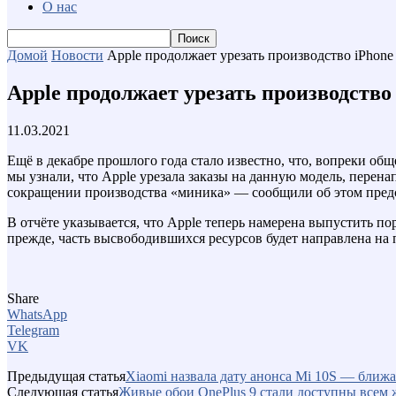
О нас
Домой
Новости
Apple продолжает урезать производство iPhone 
Apple продолжает урезать производство 
11.03.2021
Ещё в декабре прошлого года стало известно, что, вопреки об
мы узнали, что Apple урезала заказы на данную модель, перена
сокращении производства «миника» — сообщили об этом предст
В отчёте указывается, что Apple теперь намерена выпустить п
прежде, часть высвободившихся ресурсов будет направлена на 
Share
WhatsApp
Telegram
VK
Предыдущая статья
Xiaomi назвала дату анонса Mi 10S — ближ
Следующая статья
Живые обои OnePlus 9 стали доступны всем 