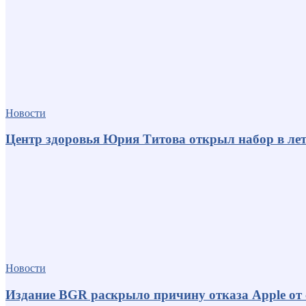
Новости
Центр здоровья Юрия Титова открыл набор в лет
Новости
Издание BGR раскрыло причину отказа Apple от