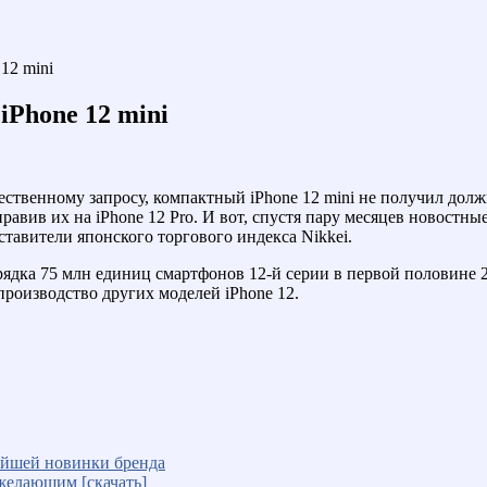
12 mini
iPhone 12 mini
щественному запросу, компактный iPhone 12 mini не получил до
правив их на iPhone 12 Pro. И вот, спустя пару месяцев новост
авители японского торгового индекса Nikkei.
орядка 75 млн единиц смартфонов 12-й серии в первой половине 
производство других моделей iPhone 12.
айшей новинки бренда
желающим [скачать]