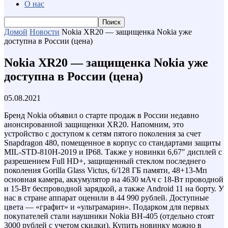
О нас
Домой
Новости
Nokia XR20 — защищенка Nokia уже
доступна в России (цена)
Nokia XR20 — защищенка Nokia уже
доступна в России (цена)
05.08.2021
Бренд Nokia объявил о старте продаж в России недавно
анонсированной защищенки XR20. Напомним, это
устройство с доступом к сетям пятого поколения за счет
Snapdragon 480, помещенное в корпус со стандартами защиты
MIL-STD-810H-2019 и IP68. Также у новинки 6,67″ дисплей с
разрешением Full HD+, защищенный стеклом последнего
поколения Gorilla Glass Victus, 6/128 ГБ памяти, 48+13-Мп
основная камера, аккумулятор на 4630 мАч с 18-Вт проводной
и 15-Вт беспроводной зарядкой, а также Android 11 на борту. У
нас в стране аппарат оценили в 44 990 рублей. Доступные
цвета — «графит» и «ультрамарин». Подарком для первых
покупателей стали наушники Nokia BH-405 (отдельно стоят
3000 рублей с учетом скидки). Купить новинку можно в