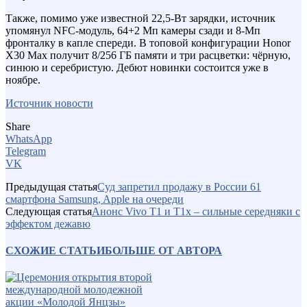
Также, помимо уже известной 22,5-Вт зарядки, источник
упомянул NFC-модуль, 64+2 Мп камеры сзади и 8-Мп
фронталку в капле спереди. В топовой конфигурации Honor
X30 Max получит 8/256 ГБ памяти и три расцветки: чёрную,
синюю и серебристую. Дебют новинки состоится уже в
ноябре.
Источник новости
Share
WhatsApp
Telegram
VK
Предыдущая статья
Суд запретил продажу в России 61
смартфона Samsung, Apple на очереди
Следующая статья
Анонс Vivo T1 и T1x – сильные середняки с
эффектом дежавю
СХОЖИЕ СТАТЬИ
БОЛЬШЕ ОТ АВТОРА