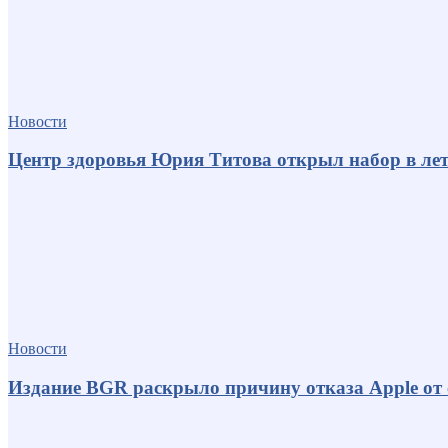
Новости
Центр здоровья Юрия Титова открыл набор в лет
Новости
Издание BGR раскрыло причину отказа Apple от