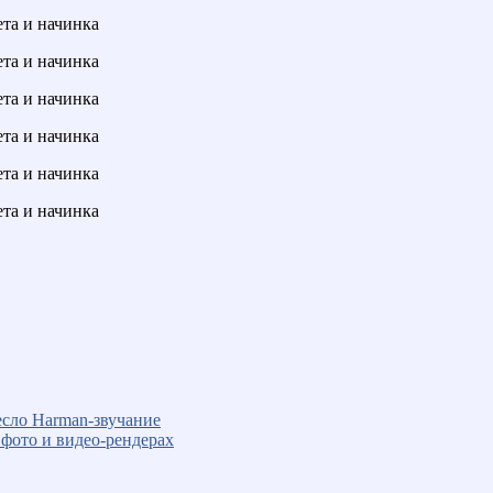
есло Harman-звучание
х фото и видео-рендерах