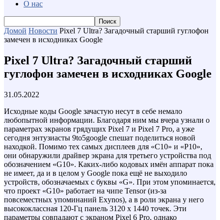
О нас
Домой
Новости
Pixel 7 Ultra? Загадочный старший гуглофон
замечен в исходниках Google
Pixel 7 Ultra? Загадочный старший
гуглофон замечен в исходниках Google
31.05.2022
Исходные коды Google зачастую несут в себе немало
любопытной информации. Благодаря ним мы вчера узнали о
параметрах экранов грядущих Pixel 7 и Pixel 7 Pro, а уже
сегодня энтузиасты 9to5google спешат поделиться новой
находкой. Помимо тех самых дисплеев для «C10» и «P10»,
они обнаружили драйвер экрана для третьего устройства под
обозначением «G10». Каких-либо кодовых имён аппарат пока
не имеет, да и в целом у Google пока ещё не выходило
устройств, обозначаемых с буквы «G». При этом упоминается,
что проект «G10» работает на чипе Tensor (из-за
повсеместных упоминаний Exynos), а в роли экрана у него
высококлассная 120-Гц панель 3120 x 1440 точек. Эти
параметры совпадают с экраном Pixel 6 Pro, однако