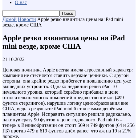
О нас
Домой
Новости
Apple резко взвинтила цены на iPad mini
везде, кроме США
Apple резко взвинтила цены на iPad
mini везде, кроме США
21.10.2022
Ценовая политика Apple всегда имела агрессивный характер:
компания не стесняется ставить дерзкие ценники. С другой
стороны, она крайне редко прибегает к повышению цен уже
вышедших устройств. Однако недавний релиз iPad 10
начального уровня, который серьёзно прибавил в цене
относительно многих поколений предшественников (499
фунтов стерлингов), нарушив логику ценообразования вне
США, ведь в результате iPad mini 6 стал самым дешёвым
планшетом Apple. Исправить ситуацию решили радикально,
накинув сразу 90 фунтов к цене годовалого iPad mini 6 –
теперь в Великобритании он стоит 569 и 749 фунтов (64 и 256
ГБ) против 479 и 619 фунтов днём ранее, что аж на 19 и 21%
дороже.