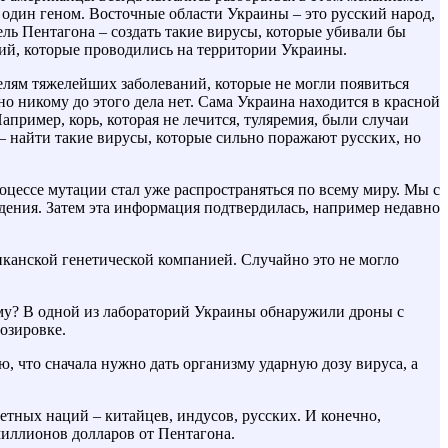
, один геном. Восточные области Украины – это русский народ,
ль Пентагона – создать такие вирусы, которые убивали бы
ний, которые проводились на территории Украины.
елям тяжелейших заболеваний, которые не могли появиться
о никому до этого дела нет. Сама Украина находится в красной
пример, корь, которая не лечится, туляремия, были случаи
 – найти такие вирусы, которые сильно поражают русских, но
оцессе мутации стал уже распространяться по всему миру. Мы с
дения. Затем эта информация подтвердилась, например недавно
иканской генетической компанией. Случайно это не могло
чему? В одной из лабораторий Украины обнаружили дроны с
озировке.
, что сначала нужно дать организму ударную дозу вируса, а
етных наций – китайцев, индусов, русских. И конечно,
миллионов долларов от Пентагона.