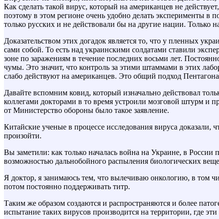
Как сделать такой вирус, который на американцев не действует
поэтому в этом регионе очень удобно делать эксперименты в п
только русских и не действовали бы на другие нации. Только 
Доказательством этих догадок является то, что у пленных укр
сами собой. То есть над украинскими солдатами ставили экспе
зоне по заражениям в течение последних восьми лет. Постоянно
чумы. Это значит, что контроль за этими штаммами в этих лаб
слабо действуют на американцев. Это общий подход Пентагона
Давайте вспомним ковид, который изначально действовал тольк
коллегами докторами в то время устроили мозговой штурм и п
от Министерство обороны было такое заявление.
Китайские ученые в процессе исследования вируса доказали, ч
произойти.
Вы заметили: как только началась война на Украине, в России
возможностью дальнобойного распыления биологических вещест
Я доктор, я занимаюсь тем, что вылечиваю онкологию, в том ч
потом постоянно поддерживать титр.
Таким же образом создаются и распространяются и более патог
испытание таких вирусов производится на территории, где эти