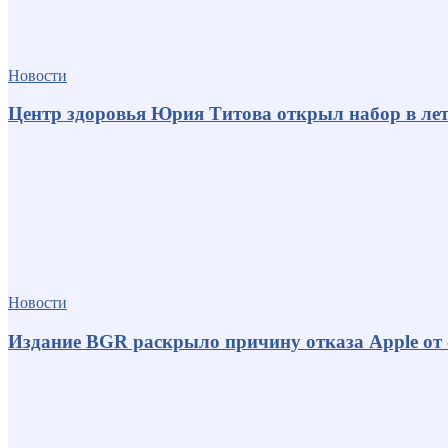
Новости
Центр здоровья Юрия Титова открыл набор в лет
Новости
Издание BGR раскрыло причину отказа Apple от