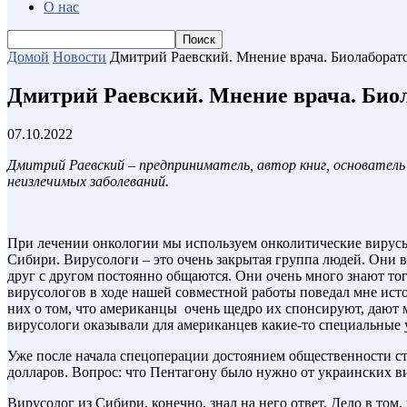
О нас
Домой
Новости
Дмитрий Раевский. Мнение врача. Биолабора
Дмитрий Раевский. Мнение врача. Био
07.10.2022
Дмитрий Раевский – предприниматель, автор книг, основатель
неизлечимых заболеваний.
При лечении онкологии мы используем онколитические вирусы,
Сибири. Вирусологи – это очень закрытая группа людей. Они в
друг с другом постоянно общаются. Они очень много знают то
вирусологов в ходе нашей совместной работы поведал мне ист
них о том, что американцы очень щедро их спонсируют, дают м
вирусологи оказывали для американцев какие-то специальные 
Уже после начала спецоперации достоянием общественности ст
долларов. Вопрос: что Пентагону было нужно от украинских в
Вирусолог из Сибири, конечно, знал на него ответ. Дело в том