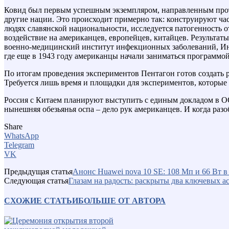
Ковид был первым успешным экземпляром, направленным против
другие нации. Это происходит примерно так: конструируют ча
людях славянской национальности, исследуется патогенность о
воздействие на американцев, европейцев, китайцев. Результа
военно-медицинский институт инфекционных заболеваний, Ин
где еще в 1943 году американцы начали заниматься программо
По итогам проведения экспериментов Пентагон готов создать 
Требуется лишь время и площадки для экспериментов, которые
Россия с Китаем планируют выступить с единым докладом в ОО
нынешняя обезьянья оспа – дело рук американцев. И когда раз
Share
WhatsApp
Telegram
VK
Предыдущая статья
Анонс Huawei nova 10 SE: 108 Мп и 66 Вт 
Следующая статья
Глазам на радость: раскрыты два ключевых а
СХОЖИЕ СТАТЬИ
БОЛЬШЕ ОТ АВТОРА