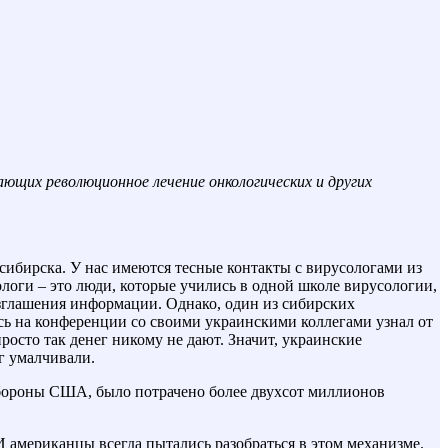
ющих революционное лечение онкологических и других
ибирска. У нас имеются тесные контакты с вирусологами из
ологи – это люди, которые учились в одной школе вирусологии,
азглашения информации. Однако, один из сибирских
ясь на конференции со своими украинскими коллегами узнал от
осто так денег никому не дают. Значит, украинские
г умалчивали.
обороны США, было потрачено более двухсот миллионов
 И американцы всегда пытались разобраться в этом механизме.