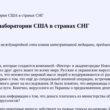
тории США в странах СНГ
лаборатории США в странах СНГ
 международной сети клиник интегративной медицины, предлага
 которые создаются компанией «Вектор» в академгородке Новос
се друг друга знают по всему миру. Русские и украинские вирус
го, что неизвестно широкой массе людей и воздерживаются от р
орию о том, что ещё до специальной военной операции, встреча
ного денег на исследования. И было понятно, что американцы пр
услуги. Конечно, вирусологи из Украины о предназначении дене
ала информация о том, что деньги платились из министерства 
ирусологов?
, что некоторые вирусы действуют на разные этносы по-разному.