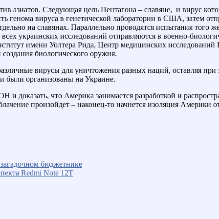
 азиатов. Следующая цель Пентагона – славяне, и вирус котор
сть генома вируса в генетической лаборатории в США, затем от
тдельно на славянах. Параллельно проводятся испытания того же
ты всех украинских исследований отправляются в военно-биолог
ститут имени Уолтера Рида, Центр медицинских исследований 
й создания биологического оружия.
различные вирусы для уничтожения разных наций, оставляя при
 и были организованы на Украине.
Н и доказать, что Америка занимается разработкой и распрост
облачение произойдет – наконец-то начнется изоляция Америки от
в загадочном бюджетнике
спекта Redmi Note 12T