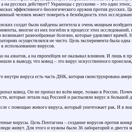
, а на русских действует? Украинцы с русскими – это один этнос
оисках эффективного биологического оружия против русских. Це
наивный человек может поверить в безобидность этих исследова
аинских солдат были найдены антитела к очень мощным возбудит
рименты, многие из них погибли в процессе этих исследований, н
 возникают разнообразные болезни, которые удивляют врачей. На
ораториях осуществлялся не чисто. Цель эксперимента была одна
 к использованию вирусов.
о на азиатов, а на европейцев не оказывал влияния. И лишь в пр
ришли к выводу, что ковид – это вирус искусственного происхож
то внутри вируса есть часть ДНК, которая сконструирована амер
 пропал ковид. Он не пропал во всём мире, только в России. По
в, которые летали над Россией и распыляли вирус в большой д
исле с помощью живого вируса, который уничтожает рак. И я знаю
енные вирусы. Цель Пентагона – создание вирусов против конкр
 люди живут. Для этого и нужны были 36 лабораторий и двести 