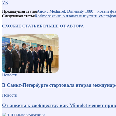
VK
Предыдущая статья
Анонс MediaTek Dimensity 1080 – новый фав
Следующая статья
Realme заявила о планах выпустить смартфон
СХОЖИЕ СТАТЬИ
БОЛЬШЕ ОТ АВТОРА
Новости
В Санкт-Петербурге стартовала вторая междуна
Новости
От анкеты к сообществу: как Mimolet меняет пр