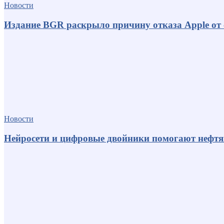
Новости
Издание BGR раскрыло причину отказа Apple от
Новости
Нейросети и цифровые двойники помогают нефт