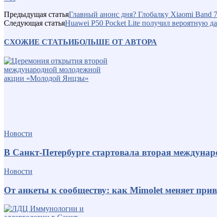
Предыдущая статья
Главный анонс дня? Глобалку Xiaomi Band 7
Следующая статья
Huawei P50 Pocket Lite получил вероятную д
СХОЖИЕ СТАТЬИ
БОЛЬШЕ ОТ АВТОРА
Новости
В Санкт-Петербурге стартовала вторая междуна
Новости
От анкеты к сообществу: как Mimolet меняет пр