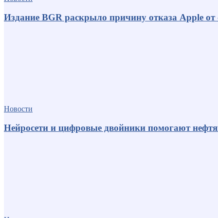
Издание BGR раскрыло причину отказа Apple от
Новости
Нейросети и цифровые двойники помогают нефт