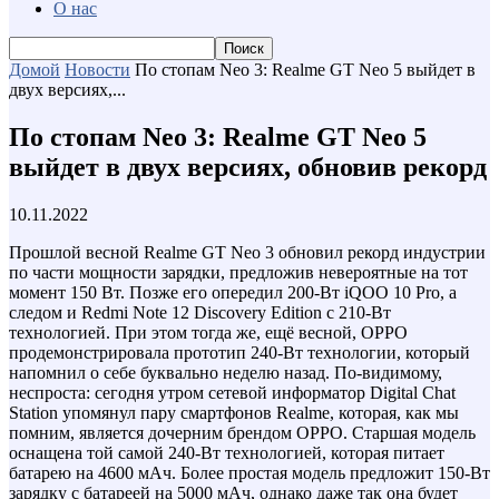
О нас
Домой
Новости
По стопам Neo 3: Realme GT Neo 5 выйдет в
двух версиях,...
По стопам Neo 3: Realme GT Neo 5
выйдет в двух версиях, обновив рекорд
10.11.2022
Прошлой весной Realme GT Neo 3 обновил рекорд индустрии
по части мощности зарядки, предложив невероятные на тот
момент 150 Вт. Позже его опередил 200-Вт iQOO 10 Pro, а
следом и Redmi Note 12 Discovery Edition с 210-Вт
технологией. При этом тогда же, ещё весной, OPPO
продемонстрировала прототип 240-Вт технологии, который
напомнил о себе буквально неделю назад. По-видимому,
неспроста: сегодня утром сетевой информатор Digital Chat
Station упомянул пару смартфонов Realme, которая, как мы
помним, является дочерним брендом OPPO. Старшая модель
оснащена той самой 240-Вт технологией, которая питает
батарею на 4600 мАч. Более простая модель предложит 150-Вт
зарядку с батареей на 5000 мАч, однако даже так она будет