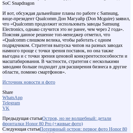
И вот, обсуждая дальнейшие планы по работе с Samsung,
вице-президент Qualcomm Дон Магуайр (Don Mcguire) заявил,
что «Qualcomm продолжит использовать заводы Samsung
Electronics, однако случится это не ранее, чем через 2 года».
Поясняя данное решение топ-менеджер отметил, что
«Qualcomm слишком велика, чтобы работать с одним
подрядчиком. Стратегия выпуска чипов на разных заводах
намного проще с точки зрения поставок, но она также
выгодна и с точки зрения ценовой конкурентоспособности и
масштабирования. В частности, стратегия с несколькими
заводами больше подходит для расширения бизнеса в другие
области, помимо смартфонов».
Источник новости и фото
Share
WhatsApp
Telegram
VK
Предыдущая статья
Остров, но не волшебный: детали
фронталки Honor 80 Pro (+живые фото)
Следующая статья
Потерянный остров: первое фото Honor 80