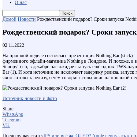
О нас
Домой
Новости
Рождественский подарок? Сроки запуска Nothin
Рождественский подарок? Сроки запуска
02.11.2022
На прошлой неделе состоялась презентация Nothing Ear (stick
фирменного офлайн-магазина Nothing в Лондоне. И похоже, в 
SnoopyTech, в декабре нас ожидает запуск ещё одних TWS-нау
Ear (1). И хотя источник не исключает задержку релиза, запус
явно готовы к релизу, о чём говорят всплывшие на прошлой н
Источник новости и фото
Share
WhatsApp
Telegram
VK
Предыдущая статья
IPS или всё же OLED? Apple вернулась к по