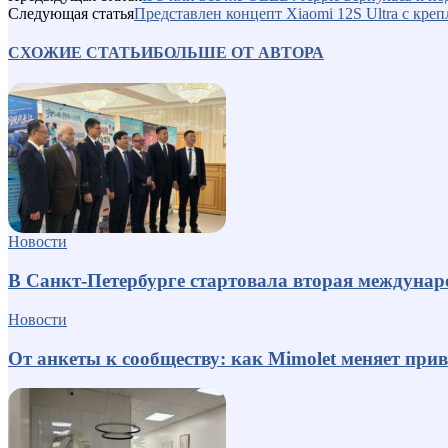
Следующая статья
Представлен концепт Xiaomi 12S Ultra с креп
СХОЖИЕ СТАТЬИ
БОЛЬШЕ ОТ АВТОРА
Новости
В Санкт-Петербурге стартовала вторая междуна
Новости
От анкеты к сообществу: как Mimolet меняет пр