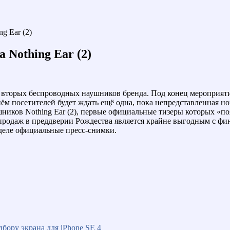
g Ear (2)
 Nothing Ear (2)
) – вторых беспроводных наушников бренда. Под конец мероприя
нём посетителей будет ждать ещё одна, пока непредставленная 
шников Nothing Ear (2), первые официальные тизеры которых «по
к продаж в преддверии Рождества является крайне выгодным с фин
еделе официальные пресс-снимки.
дбору экрана для iPhone SE 4