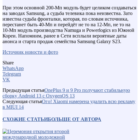
При этом основной 200-Мп модуль будет целиком создаваться
на заводах Samsung, а судьба телевика пока неизвестна. Зато
известна судьба фронталки, которая, по словам источника,
перестанет быть 40-Мп и перейдёт не то на 12-Мп, не то на
10-Мп модуль производства Namuga и Powerlogics из Южной
Кореи. Напомним, ранее в Сети всплыли вероятные даты
анонса и старта продаж семейства Samsung Galaxy S23.
Источник новости и фото
Share
WhatsApp
Telegram
VK
Предыдущая статья
OnePlus 9 и 9 Pro получают стабильную
сборку Android 13 с OxygenOS 13
Следующая статья
Ого! Xiaomi намерена удалить всю рекламу
в MIUI 14
СХОЖИЕ СТАТЬИ
БОЛЬШЕ ОТ АВТОРА