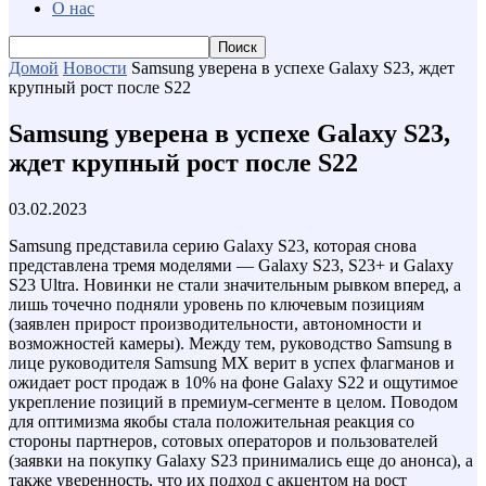
О нас
Домой
Новости
Samsung уверена в успехе Galaxy S23, ждет
крупный рост после S22
Samsung уверена в успехе Galaxy S23,
ждет крупный рост после S22
03.02.2023
Samsung представила серию Galaxy S23, которая снова
представлена тремя моделями — Galaxy S23, S23+ и Galaxy
S23 Ultra. Новинки не стали значительным рывком вперед, а
лишь точечно подняли уровень по ключевым позициям
(заявлен прирост производительности, автономности и
возможностей камеры). Между тем, руководство Samsung в
лице руководителя Samsung MX верит в успех флагманов и
ожидает рост продаж в 10% на фоне Galaxy S22 и ощутимое
укрепление позиций в премиум-сегменте в целом. Поводом
для оптимизма якобы стала положительная реакция со
стороны партнеров, сотовых операторов и пользователей
(заявки на покупку Galaxy S23 принимались еще до анонса), а
также уверенность, что их подход с акцентом на рост