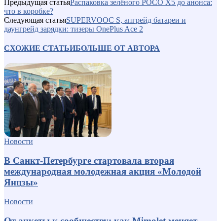
Предыдущая статья
Распаковка зелёного POCO X5 до анонса:
что в коробке?
Следующая статья
SUPERVOOC S, апгрейд батареи и
даунгрейд зарядки: тизеры OnePlus Ace 2
СХОЖИЕ СТАТЬИ
БОЛЬШЕ ОТ АВТОРА
Новости
В Санкт-Петербурге стартовала вторая
международная молодежная акция «Молодой
Янцзы»
Новости
От анкеты к сообществу: как Mimolet меняет