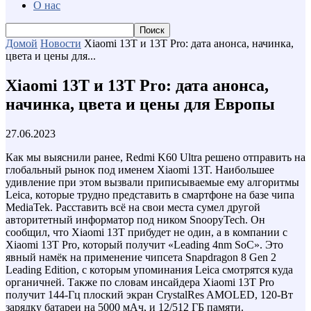
О нас
Домой
Новости
Xiaomi 13T и 13T Pro: дата анонса, начинка,
цвета и цены для...
Xiaomi 13T и 13T Pro: дата анонса,
начинка, цвета и цены для Европы
27.06.2023
Как мы выяснили ранее, Redmi K60 Ultra решено отправить на
глобальный рынок под именем Xiaomi 13T. Наибольшее
удивление при этом вызвали приписываемые ему алгоритмы
Leica, которые трудно представить в смартфоне на базе чипа
MediaTek. Расставить всё на свои места сумел другой
авторитетный информатор под ником SnoopyTech. Он
сообщил, что Xiaomi 13T прибудет не один, а в компании с
Xiaomi 13T Pro, который получит «Leading 4nm SoC». Это
явный намёк на применение чипсета Snapdragon 8 Gen 2
Leading Edition, с которым упоминания Leica смотрятся куда
органичней. Также по словам инсайдера Xiaomi 13T Pro
получит 144-Гц плоский экран CrystalRes AMOLED, 120-Вт
зарядку батареи на 5000 мАч, и 12/512 ГБ памяти.