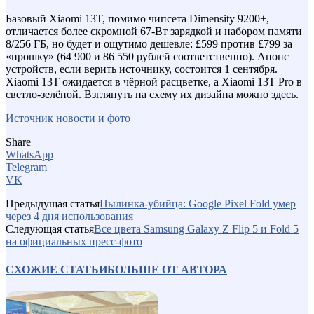
Базовый Xiaomi 13T, помимо чипсета Dimensity 9200+,
отличается более скромной 67-Вт зарядкой и набором памяти
8/256 ГБ, но будет и ощутимо дешевле: £599 против £799 за
«прошку» (64 900 и 86 550 рублей соответственно). Анонс
устройств, если верить источнику, состоится 1 сентября.
Xiaomi 13T ожидается в чёрной расцветке, а Xiaomi 13T Pro в
светло-зелёной. Взглянуть на схему их дизайна можно здесь.
Источник новости и фото
Share
WhatsApp
Telegram
VK
Предыдущая статья
Пылинка-убийца: Google Pixel Fold умер
через 4 дня использования
Следующая статья
Все цвета Samsung Galaxy Z Flip 5 и Fold 5
на официальных пресс-фото
СХОЖИЕ СТАТЬИ
БОЛЬШЕ ОТ АВТОРА