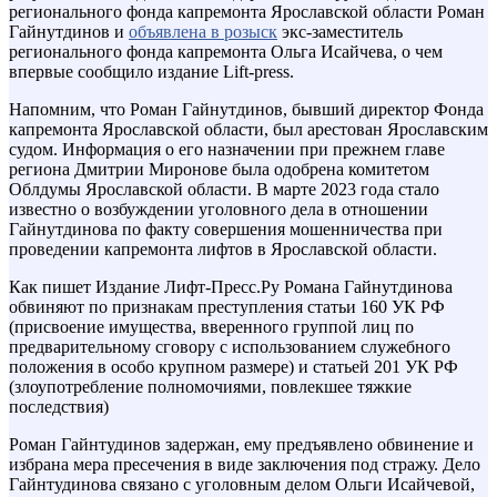
регионального фонда капремонта Ярославской области Роман
Гайнутдинов и
объявлена в розыск
экс-заместитель
регионального фонда капремонта Ольга Исайчева, о чем
впервые сообщило издание Lift-press.
Напомним, что Роман Гайнутдинов, бывший директор Фонда
капремонта Ярославской области, был арестован Ярославским
судом. Информация о его назначении при прежнем главе
региона Дмитрии Миронове была одобрена комитетом
Облдумы Ярославской области. В марте 2023 года стало
известно о возбуждении уголовного дела в отношении
Гайнутдинова по факту совершения мошенничества при
проведении капремонта лифтов в Ярославской области.
Как пишет Издание Лифт-Пресс.Ру Романа Гайнутдинова
обвиняют по признакам преступления статьи 160 УК РФ
(присвоение имущества, вверенного группой лиц по
предварительному сговору с использованием служебного
положения в особо крупном размере) и статьей 201 УК РФ
(злоупотребление полномочиями, повлекшее тяжкие
последствия)
Роман Гайнтудинов задержан, ему предъявлено обвинение и
избрана мера пресечения в виде заключения под стражу. Дело
Гайнтудинова связано с уголовным делом Ольги Исайчевой,