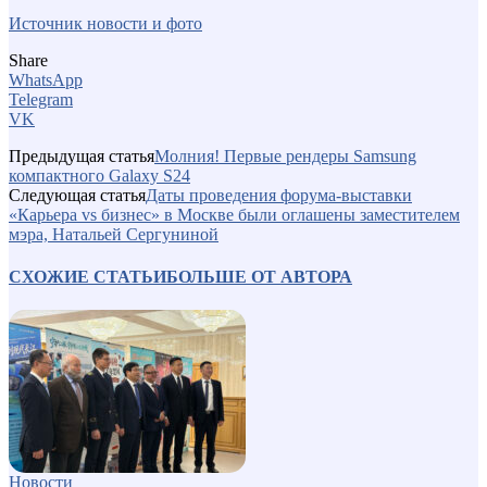
Источник новости и фото
Share
WhatsApp
Telegram
VK
Предыдущая статья
Молния! Первые рендеры Samsung
компактного Galaxy S24
Следующая статья
Даты проведения форума-выставки
«Карьера vs бизнес» в Москве были оглашены заместителем
мэра, Натальей Сергуниной
СХОЖИЕ СТАТЬИ
БОЛЬШЕ ОТ АВТОРА
Новости