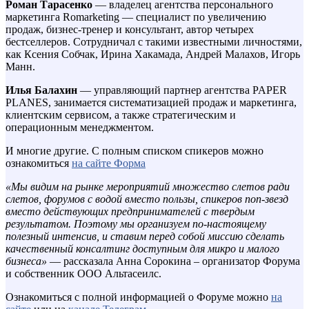
Роман Тарасенко
— владелец агентства персонального
маркетинга Romarketing — специалист по увеличению
продаж, бизнес-тренер и консультант, автор четырех
бестселлеров. Сотрудничал с такими известными личностями,
как Ксения Собчак, Ирина Хакамада, Андрей Малахов, Игорь
Манн.
Илья Балахин
— управляющий партнер агентства PAPER
PLANES, занимается систематизацией продаж и маркетинга,
клиентским сервисом, а также стратегическим и
операционным менеджментом.
И многие другие. С полным списком спикеров можно
ознакомиться
на сайте Форма
«Мы видим на рынке мероприятий множество слетов ради
слетов, форумов с водой вместо пользы, спикеров поп-звезд
вместо действующих предпринимателей с твердым
результатом. Поэтому мы организуем по-настоящему
полезный интенсив, и ставим перед собой миссию сделать
качественный консалтинг доступным для микро и малого
бизнеса»
— рассказала Анна Сорокина – организатор Форума
и собственник ООО Альтасеилс.
Ознакомиться с полной информацией о Форуме можно
на