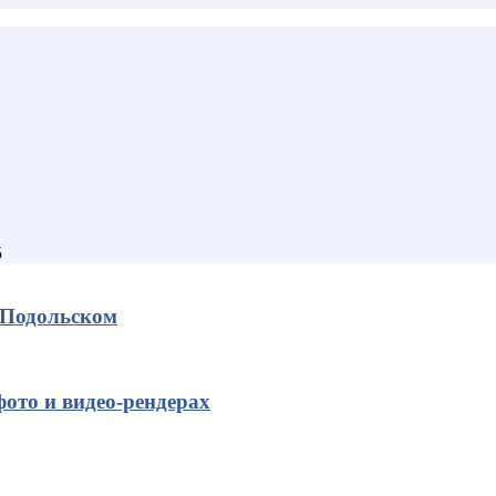
5
д Подольском
ото и видео-рендерах