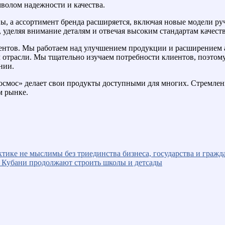
мволом надежности и качества.
ны, а ассортимент бренда расширяется, включая новые модели р
 уделяя внимание деталям и отвечая высоким стандартам качеств
ентов. Мы работаем над улучшением продукции и расширением 
 отрасли. Мы тщательно изучаем потребности клиентов, поэтом
нии.
Космос» делает свои продукты доступными для многих. Стремлен
м рынке.
тике не мыслимы без триединства бизнеса, государства и гражд
на Кубани продолжают строить школы и детсады