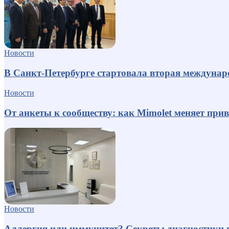
Новости
В Санкт-Петербурге стартовала вторая междуна
Новости
От анкеты к сообществу: как Mimolet меняет пр
Новости
Аллергия или иммунитет? Секреты диагностики 