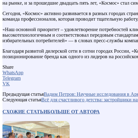
на рынке, и за прошедшие двадцать пять лет, «Космос» стал си
Сегодня, «Космос» активно развивается в разных городах стра
команда профессионалов, которая проводит тщательную работу,
«Наш основной приоритет – удовлетворение потребностей кли
высокотехнологичным и соответствовал передовым стандартам
избирательных потребителей» — в словах пресс-службы компа
Благодаря развитой дилерской сети в сотни городах России, «
позиционирование бренда как одного из лидеров на российско
Share
WhatsApp
Telegram
VK
Предыдущая статья
Вадим Петров: Научные исследования в Арк
Следующая статья
Всё для счастливого детства: застройщики 
СХОЖИЕ СТАТЬИ
БОЛЬШЕ ОТ АВТОРА