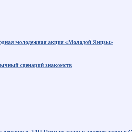
родная молодежная акция «Молодой Янцзы»
ивычный сценарий знакомств
и лечения в ЛДЦ Иммунологии и аллергологии в С