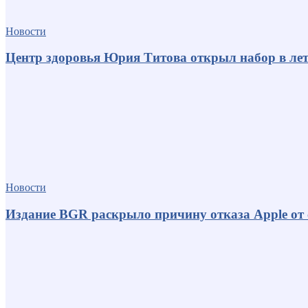
Новости
Центр здоровья Юрия Титова открыл набор в лет
Новости
Издание BGR раскрыло причину отказа Apple от