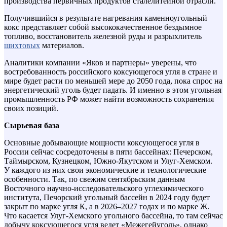
производства первичных продуктов сталелитейной отрасли.
Получившийся в результате нагревания каменноугольный
кокс представляет собой высококачественное бездымное
топливо, восстановитель железной руды и разрыхлитель
шихтовых
материалов.
Аналитики компании «Яков и партнеры» уверены, что
востребованность российского коксующегося угля в стране и
мире будет расти по меньшей мере до 2050 года, пока спрос на
энергетический уголь будет падать. И именно в этом угольная
промышленность РФ может найти возможность сохранения
своих позиций.
Сырьевая база
Основные добывающие мощности коксующегося угля в
России сейчас сосредоточены в пяти бассейнах: Печерском,
Таймырском, Кузнецком, Южно-Якутском и Улуг-Хемском.
У каждого из них свои экономические и технологические
особенности. Так, по свежим сентябрьским данным
Восточного научно-исследовательского углехимического
института, Печорский угольный бассейн в 2024 году будет
закрыт по марке угля К, а в 2026–2027 годах и по марке Ж.
Что касается Улуг-Хемского угольного бассейна, то там сейчас
добычу коксующегося угля ведет «Межегейуголь», однако