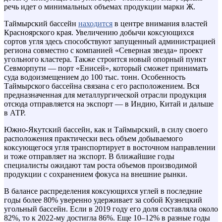
речь идет о минимальных объемах продукции марки Ж.
Таймырский бассейн
находится
в центре внимания властей
Красноярского края. Увеличению добычи коксующихся
сортов угля здесь способствуют запущенный администрацией
региона совместно с компанией «Северная звезда» проект
угольного кластера. Также строится новый опорный пункт
Севморпути — порт «Енисей», который сможет принимать
суда водоизмещением до 100 тыс. тонн. Особенность
Таймырского бассейна связана с его расположением. Вся
предназначенная для металлургической отрасли продукция
отсюда отправляется на экспорт — в Индию, Китай и дальше
в АТР.
Южно-Якутский бассейн, как и Таймырский, в силу своего
расположения практически весь объем добываемого
коксующегося угля транспортирует в восточном направлении
и тоже отправляет на экспорт. В ближайшие годы
специалисты ожидают там роста объемов производимой
продукции с сохранением фокуса на внешние рынки.
В балансе распределения коксующихся углей в последние
годы более 80% уверенно удерживает за собой Кузнецкий
угольный бассейн. Если в 2019 году его доля составляла около
82%, то к 2022-му достигла 86%. Еще 10–12% в разные годы