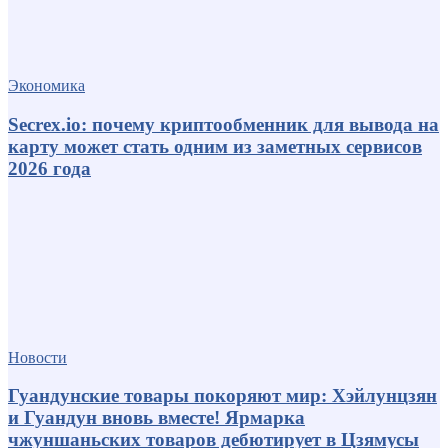
Экономика
Secrex.io: почему криптообменник для вывода на
карту может стать одним из заметных сервисов
2026 года
Новости
Гуандунские товары покоряют мир: Хэйлунцзян
и Гуандун вновь вместе! Ярмарка
чжуншаньских товаров дебютирует в Цзямусы