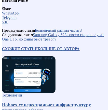
Евгений Ренге
Share
WhatsApp
Telegram
VK
Предыдущая статья
Больничный распил часть 3
Следующая статья
Samsung Galaxy S23 совсем скоро получат
One UI 6, но фаны бьют тревогу
СХОЖИЕ СТАТЬИ
БОЛЬШЕ ОТ АВТОРА
Технологии
Roboex.cc перестраивает инфраструктуру