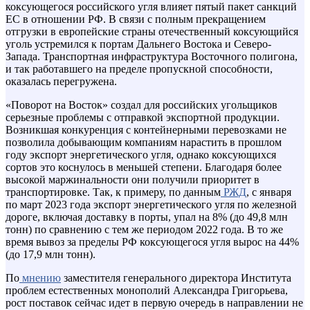
коксующегося российского угля влияет пятый пакет санкций
ЕС в отношении РФ. В связи с полным прекращением
отгрузки в европейские страны отечественный коксующийся
уголь устремился к портам Дальнего Востока и Северо-
Запада. Транспортная инфраструктура Восточного полигона,
и так работавшего на пределе пропускной способности,
оказалась перегружена.
«Поворот на Восток» создал для российских угольщиков
серьезные проблемы с отправкой экспортной продукции.
Возникшая конкуренция с контейнерными перевозками не
позволила добывающим компаниям нарастить в прошлом
году экспорт энергетического угля, однако коксующихся
сортов это коснулось в меньшей степени. Благодаря более
высокой маржинальности они получили приоритет в
транспортировке. Так, к примеру, по данным
РЖД
, с января
по март 2023 года экспорт энергетического угля по железной
дороге, включая доставку в порты, упал на 8% (до 49,8 млн
тонн) по сравнению с тем же периодом 2022 года. В то же
время вывоз за пределы РФ коксующегося угля вырос на 44%
(до 17,9 млн тонн).
По
мнению
заместителя генерального директора Института
проблем естественных монополий Александра Григорьева,
рост поставок сейчас идет в первую очередь в направлении не