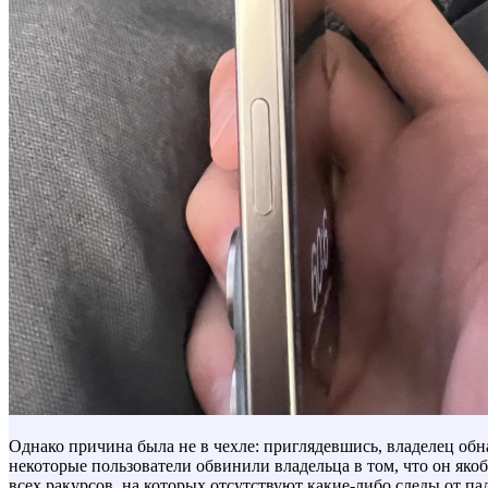
Однако причина была не в чехле: приглядевшись, владелец об
некоторые пользователи обвинили владельца в том, что он яко
всех ракурсов, на которых отсутствуют какие-либо следы от па