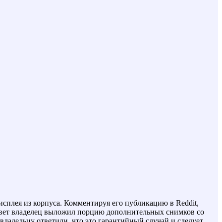
сплея из корпуса. Комментируя его публикацию в Reddit,
 ответ владелец выложил порцию дополнительных снимков со
 владельцу ответили, что это гарантийный случай и следует