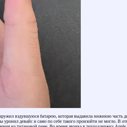
наружил вздувшуюся батарею, которая выдавила нижнюю часть ди
бы уронил девайс и само по себе такого произойти не могло. В
дения на титановой раме. Во время звонка в техподдержку Apple