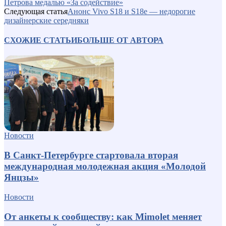
Петрова медалью «За содействие»
Следующая статья
Анонс Vivo S18 и S18e — недорогие
дизайнерские середняки
СХОЖИЕ СТАТЬИ
БОЛЬШЕ ОТ АВТОРА
Новости
В Санкт-Петербурге стартовала вторая
международная молодежная акция «Молодой
Янцзы»
Новости
От анкеты к сообществу: как Mimolet меняет