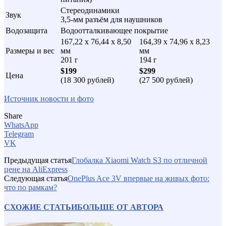
Стереодинамики
Звук
3,5-мм разъём для наушников
Водозащита
Водоотталкивающее покрытие
167,22 х 76,44 х 8,50
164,39 х 74,96 х 8,23
Размеры и вес
мм
мм
201 г
194 г
$199
$299
Цена
(18 300 рублей)
(27 500 рублей)
Источник новости и фото
Share
WhatsApp
Telegram
VK
Предыдущая статья
Глобалка Xiaomi Watch S3 по отличной
цене на AliExpress
Следующая статья
OnePlus Ace 3V впервые на живых фото:
что по рамкам?
СХОЖИЕ СТАТЬИ
БОЛЬШЕ ОТ АВТОРА