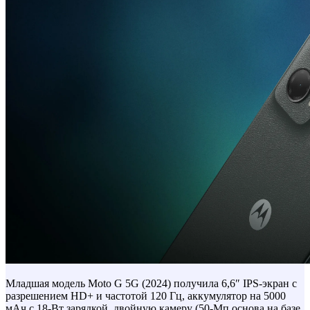
Младшая модель Moto G 5G (2024) получила 6,6″ IPS-экран с
разрешением HD+ и частотой 120 Гц, аккумулятор на 5000
мАч с 18-Вт зарядкой, двойную камеру (50-Мп основа на базе