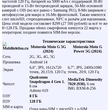
частотой 120 Гц, батареей на 5000 мАч с поддержкой 30-Вт
проводной и 15-Вт беспроводной зарядок, 50-Мп основной
камерой с OIS (но все равно с Samsung JN1), 8-Мп шириком с
автофокусом для макро и 16-Мп фронталкой. Также имеются
слот microSD, стереодинамики, NFC и разъём для наушников.
Цена этой модели составляет $299 (27 500 рублей) за всё те же
8+128 ГБ. Продажи обоих смартфонов начнутся 22 марта у
операторов; позднее появятся SIM-free версии.
Технические характеристики
Motorola Moto G 5G
Motorola Moto G
(2024)
Power 5G (2024)
Сеть
2G, 3G, 4G, 5G
Прошивка
Android 14
6,6″, IPS, 1612х720
6,7″, IPS, 2400х1080
Экран
точек, 20,15:9, 120 Гц
точек, 20:9, 120 Гц
Qualcomm
MediaTek Dimensity
Snapdragon 4 Gen 1
,
Чипсет
7020 (930)
, 6 нм
6 нм
IMG BXM-8-256
Adreno 619
ОЗУ
8 ГБ
ПЗУ
128 ГБ
SIM и карта
Одна nano-SIM + microSD + e-SIM