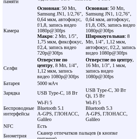
памяти
Основная
: 50 Мп,
Основная
: 50 Мп,
Samsung JN1, 1/2,76″,
Samsung JN1, 1/2,76″,
0,64 мкм, автофокус,
0,64 мкм, автофокус,
f/1,8, запись видео
f/1,8, OIS, запись видео
Камера
1080p@30fps
1080p@30fps
Макро
: 2 Мп, 1/5″,
Широкоугольная
: 8
1,75 мкм, фиксфокус,
Мп, 1/4″, 1,12 мкм,
f/2,4, запись видео
автофокус, f/2,2, запись
720p@30fps
видео 1080p@30fps
Отверстие по
Отверстие по центру
,
центру
, 8 Мп, 1/4″,
16 Мп, 1/3″, 1 мкм,
Селфи
1,12 мкм, запись
запись видео
видео 1080p@30fps
1080p@30fps
Батарея
5000 мАч
USB Type-C, 30 Вт
Зарядка
USB Type-C, 18 Вт
Qi, 15 Вт
Wi-Fi 5
Wi-Fi 5
Беспроводные
Bluetooth 5.1
Bluetooth 5.3
интерфейсы
A-GPS, ГЛОНАСС,
A-GPS, ГЛОНАСС,
Galileo
Galileo
NFC
Есть
Сканер отпечатков пальцев (в кнопке
Биометрия
питания)