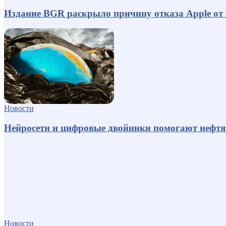
Издание BGR раскрыло причину отказа Apple от
Новости
Нейросети и цифровые двойники помогают нефт
Новости