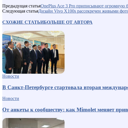
Предыдущая статья
OnePlus Ace 3 Pro приписывают огромную 
Следующая статья
Дизайн Vivo X100s рассекречен живыми фото:
СХОЖИЕ СТАТЬИ
БОЛЬШЕ ОТ АВТОРА
Новости
В Санкт-Петербурге стартовала вторая междуна
Новости
От анкеты к сообществу: как Mimolet меняет пр