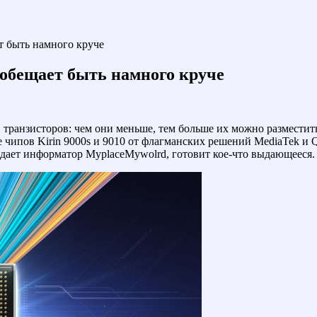
т быть намного круче
 обещает быть намного круче
 транзисторов: чем они меньше, тем больше их можно размести
ие чипов Kirin 9000s и 9010 от флагманских решений MediaTek
рждает информатор MyplaceMywolrd, готовит кое-что выдающееся.