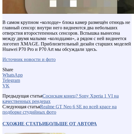
В самом крупном «колодце» блока камер размещён отнюдь не
главный сенсор: внутри него виднеются два небольших
отверстия второстепенных сенсоров. Вспышка вынесена
между двумя малыми «колодцами», а рядом с ней виднеется
логотип XMAGE. Приблизительный дизайн старших моделей
Huawei P70 Pro и P70 Art мы обсуждали здесь.
Источник новости и фото
Share
WhatsApp
Telegram
VK
Предыдущая статья
Сосискам конец? Sony Xperia 1 VI на
качественных рендерах
Следующая статья
Realme GT Neo 6 SE во всей красе на
подборке студийных фото
СХОЖИЕ СТАТЬИ
БОЛЬШЕ ОТ АВТОРА