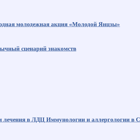
родная молодежная акция «Молодой Янцзы»
ивычный сценарий знакомств
и лечения в ЛДЦ Иммунологии и аллергологии в С