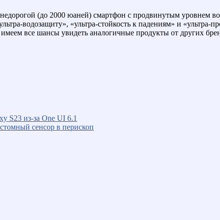
 недорогой (до 2000 юаней) смартфон с продвинутым уровнем во
ультра-водозащиту», «ультра-стойкость к падениям» и «ультра-п
 имеем все шансы увидеть аналогичные продукты от других брен
xy S23 из-за One UI 6.1
астомный сенсор в перископ