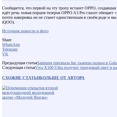
Сообщается, что первой на эту тропу встанет OPPO, создавшая
идёт речь: новая порция тизеров OPPO A3 Pro гласит обещает «
почти наверняка он не станет единственным в своём роде и мы
iQOO).
Источник новости и фото
Share
WhatsApp
Telegram
VK
Предыдущая статья
Samsung признала баг сканера пальца в Gala
Следующая статья
Vivo X100 Ultra получит трендовый цвет и к
СХОЖИЕ СТАТЬИ
БОЛЬШЕ ОТ АВТОРА