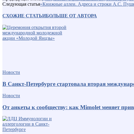
Следующая статья
«Книжные аллеи. Адреса и строки А.С. Пуш
СХОЖИЕ СТАТЬИ
БОЛЬШЕ ОТ АВТОРА
Новости
В Санкт-Петербурге стартовала вторая междуна
Новости
От анкеты к сообществу: как Mimolet меняет пр