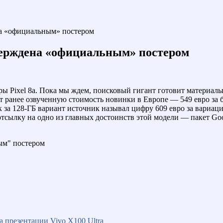
на «официальным» постером
тверждена «официальным» постером
ьеры Pixel 8a. Пока мы ждем, поисковый гигант готовит материа
 ранее озвученную стоимость новинки в Европе — 549 евро за б
ик за 128-ГБ вариант источник называл цифру 609 евро за вари
 и отсылку на одно из главных достоинств этой модели — пакет G
 презентации Vivo X100 Ultra