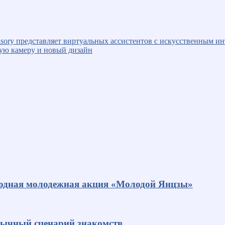
isory представляет виртуальных ассистентов с искусственным и
ную камеру и новый дизайн
родная молодежная акция «Молодой Янцзы»
ивычный сценарий знакомств