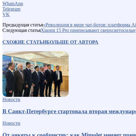
WhatsApp
Telegram
VK
Предыдущая статья
«Революция в мире чат-ботов: платформа A
Следующая статья
Xiaomi 15 Pro приписывают сверхсветосиль
СХОЖИЕ СТАТЬИ
БОЛЬШЕ ОТ АВТОРА
Новости
В Санкт-Петербурге стартовала вторая междуна
Новости
От анкеты к сообществу: как Mimolet меняет пр