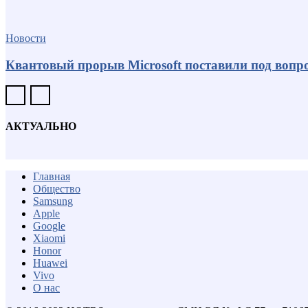
Новости
Квантовый прорыв Microsoft поставили под вопро
АКТУАЛЬНО
Главная
Общество
Samsung
Apple
Google
Xiaomi
Honor
Huawei
Vivo
О нас