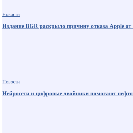
Новости
Издание BGR раскрыло причину отказа Apple от
Новости
Нейросети и цифровые двойники помогают нефт