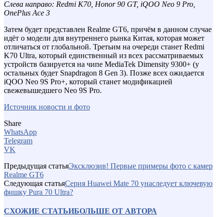
Слева направо: Redmi K70, Honor 90 GT, iQOO Neo 9 Pro,
OnePlus Ace 3
Затем будет представлен Realme GT6, причём в данном случае
идёт о модели для внутреннего рынка Китая, которая может
отличаться от глобальной. Третьим на очереди станет Redmi
K70 Ultra, который единственный из всех рассматриваемых
устройств базируется на чипе MediaTek Dimensity 9300+ (у
остальных будет Snapdragon 8 Gen 3). Позже всех ожидается
iQOO Neo 9S Pro+, который станет модификацией
свежевышедшего Neo 9S Pro.
Источник новости и фото
Share
WhatsApp
Telegram
VK
Предыдущая статья
Эксклюзив! Первые примеры фото с камер
Realme GT6
Следующая статья
Серия Huawei Mate 70 унаследует ключевую
фишку Pura 70 Ultra?
СХОЖИЕ СТАТЬИ
БОЛЬШЕ ОТ АВТОРА