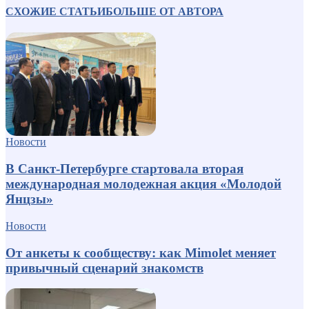
СХОЖИЕ СТАТЬИ
БОЛЬШЕ ОТ АВТОРА
Новости
В Санкт-Петербурге стартовала вторая
международная молодежная акция «Молодой
Янцзы»
Новости
От анкеты к сообществу: как Mimolet меняет
привычный сценарий знакомств