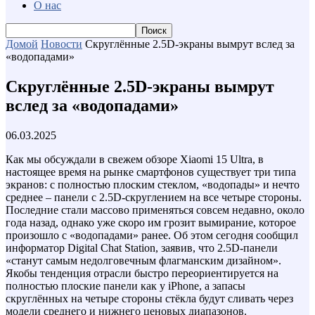
О нас
Домой
Новости
Скруглённые 2.5D-экраны вымрут вслед за
«водопадами»
Скруглённые 2.5D-экраны вымрут
вслед за «водопадами»
06.03.2025
Как мы обсуждали в свежем обзоре Xiaomi 15 Ultra, в
настоящее время на рынке смартфонов существует три типа
экранов: с полностью плоским стеклом, «водопады» и нечто
среднее – панели с 2.5D-скруглением на все четыре стороны.
Последние стали массово применяться совсем недавно, около
года назад, однако уже скоро им грозит вымирание, которое
произошло с «водопадами» ранее. Об этом сегодня сообщил
информатор Digital Chat Station, заявив, что 2.5D-панели
«станут самым недолговечным флагманским дизайном».
Якобы тенденция отрасли быстро переориентируется на
полностью плоские панели как у iPhone, а запасы
скруглённых на четыре стороны стёкла будут сливать через
модели среднего и нижнего ценовых диапазонов.