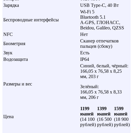
Зарядка
USB Type-C, 40 Вт
Wi-Fi 5
Bluetooth 5.1
Беспроводные интерфейсы
A-GPS, ГЛОНАСС,
Beidou, Galileo, QZSS
NFC
Нет
Сканер отпечатков
Биометрия
пальцев (сбоку)
Звук
Есть
Водозащита
IP64
Синий, белый, чёрный:
166,05 х 76,58 х 8,25
мм, 203 г
Размеры и вес
Зелёный:
166,05 х 76,58 х 8,33
мм, 206 г
1199
1399
1599
юаней
юаней
юаней
Цена
(14 100
(16 500
(18 900
рублей)
рублей)
рублей)