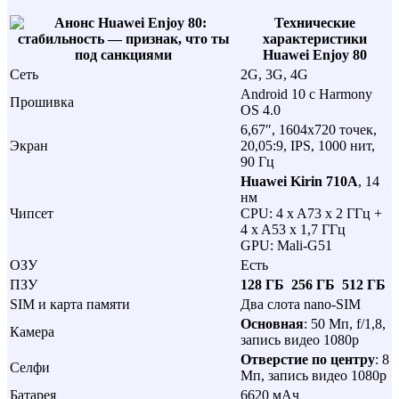
Технические
характеристики
Huawei Enjoy 80
Сеть
2G, 3G, 4G
Android 10 с Harmony
Прошивка
OS 4.0
6,67″, 1604х720 точек,
Экран
20,05:9, IPS, 1000 нит,
90 Гц
Huawei Kirin 710A
, 14
нм
Чипсет
CPU: 4 x A73 x 2 ГГц +
4 x A53 x 1,7 ГГц
GPU: Mali-G51
ОЗУ
Есть
ПЗУ
128 ГБ
256 ГБ
512 ГБ
SIM и карта памяти
Два слота nano-SIM
Основная
: 50 Мп, f/1,8,
Камера
запись видео 1080p
Отверстие по центру
: 8
Селфи
Мп, запись видео 1080p
Батарея
6620 мАч