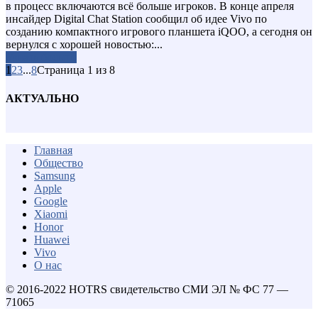
в процесс включаются всё больше игроков. В конце апреля
инсайдер Digital Chat Station сообщил об идее Vivo по
созданию компактного игрового планшета iQOO, а сегодня он
вернулся с хорошей новостью:...
Узнать больше
1
2
3
...
8
Страница 1 из 8
АКТУАЛЬНО
Главная
Общество
Samsung
Apple
Google
Xiaomi
Honor
Huawei
Vivo
О нас
© 2016-2022 HOTRS свидетельство СМИ ЭЛ № ФС 77 —
71065