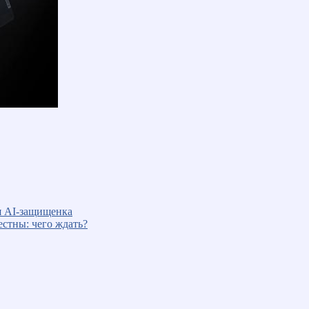
я AI-защищенка
естны: чего ждать?