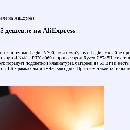
вле на AliExpress
ё дешевле на AliExpress
и планшетами Legion Y700, но и ноутбуками Legion с крайне п
деокартой Nvidia RTX 4060 и процессором Ryzen 7 8745H, сочет
бук порадует подсветкой клавиатуры, батареей на 60 Втч и нес
16/512 ГБ в рамках акции «Час выгоды». При этом никаких пошлин