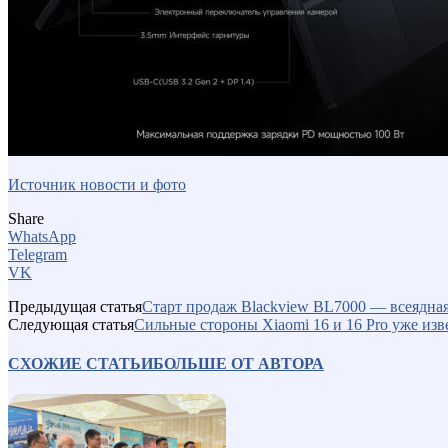
Источник новости и фото
Share
WhatsApp
Telegram
VK
Предыдущая статья
Старт продаж Blackview BL7000 — всеядна
Следующая статья
Сильные стороны Xiaomi 16 и 16 Pro уже изв
СХОЖИЕ СТАТЬИ
БОЛЬШЕ ОТ АВТОРА