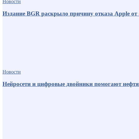
Новости
Издание BGR раскрыло причину отказа Apple от
Новости
Нейросети и цифровые двойники помогают нефт