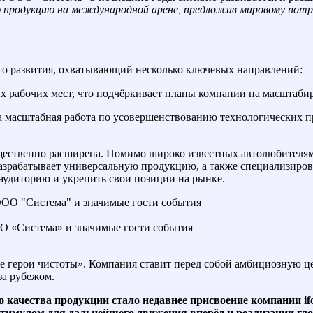
ю продукцию на международной арене, предложив мировому пот
его развития, охватывающий несколько ключевых направлений:
х рабочих мест, что подчёркивает планы компании на масштаби
а масштабная работа по усовершенствованию технологических п
ественно расширена. Помимо широко известных автолюбителям 
азрабатывает универсальную продукцию, а также специализиров
 аудиторию и укрепить свои позиции на рынке.
ООО «Система» и значимые гости события
 герои чистоты». Компания ставит перед собой амбициозную це
за рубежом.
качества продукции стало недавнее присвоение компании if
стимулом для дальнейшего движения вперёд и реализации гл