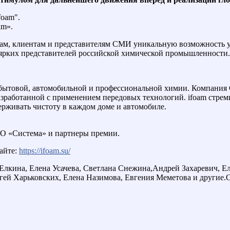
am».
ам, клиентам и представителям СМИ уникальную возможность узн
 ярких представителей российской химической промышленности.
 бытовой, автомобильной и профессиональной химии. Компания
азработанной с применением передовых технологий. ifoam стре
ерживать чистоту в каждом доме и автомобиле.
ООО «Система» и партнеры премии.
айте:
https://ifoam.su/
 Елкина, Елена Усачева, Светлана Снежина,Андрей Захаревич, 
гей Харьковских, Елена Назимова, Евгения Меметова и другие.