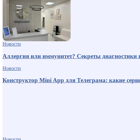
Новости
Аллергия или иммунитет? Секреты диагностики 
Новости
Конструктор Mini App для Телеграма: какие серв
Новости