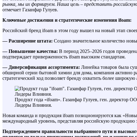
рынка, мы их формируем. Наша цель – представить российску
отмечает Газанфар Гулуев.
Ключевые достижения и стратегические изменения ifoam:
Российский бренд ifoam в этом году вышел на новый этап сво
— Расширение штата:
Создано значительное количество новы
— Повышение качества:
В период 2025–2026 годов проведен
подтверждает приверженность ifoam высоким стандартам.
— Диверсификация ассортимента:
Линейка товаров была сущ
обширной серии бытовой химии для дома, компания активно р
стратегический ход позволяет бренду охватить более широкую
Продукт года «ifoam». Газанфар Гулуев, ген. директор 
Лидеры Влияния.
Новая команда и продукция ifoam позиционируются как «Новые
международный уровень, представляя российскую продукцию 
Подтверждением правильности выбранного пути и высокого 
является не только признанием достижений, но и мощным 