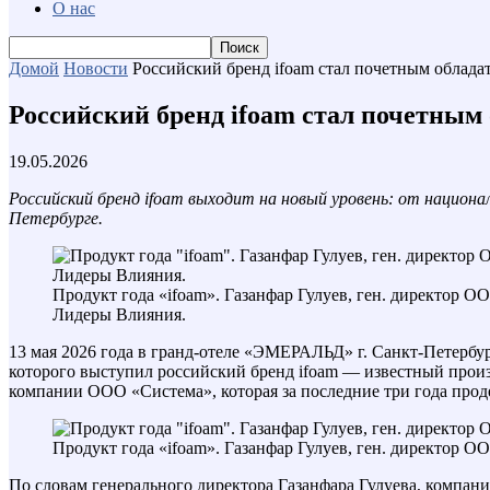
О нас
Домой
Новости
Российский бренд ifoam стал почетным облада
Российский бренд ifoam стал почетным 
19.05.2026
Российский бренд ifoam выходит на новый уровень: от национ
Петербурге.
Продукт года «ifoam». Газанфар Гулуев, ген. директор 
Лидеры Влияния.
13 мая 2026 года в гранд-отеле «ЭМЕРАЛЬД» г. Санкт-Петербу
которого выступил российский бренд ifoam — известный прои
компании ООО «Система», которая за последние три года пр
Продукт года «ifoam». Газанфар Гулуев, ген. директор 
По словам генерального директора Газанфара Гулуева, компан