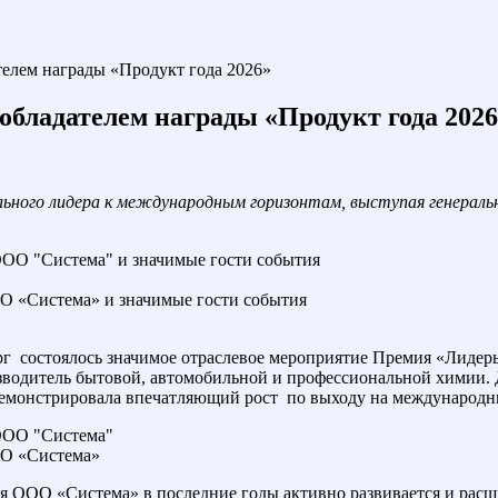
телем награды «Продукт года 2026»
обладателем награды «Продукт года 202
ального лидера к международным горизонтам, выступая генерал
ООО «Система» и значимые гости события
рг состоялось значимое отраслевое мероприятие Премия «Лидер
зводитель бытовой, автомобильной и профессиональной химии. 
одемонстрировала впечатляющий рост по выходу на международ
ООО «Система»
ия ООО «Система» в последние годы активно развивается и расш