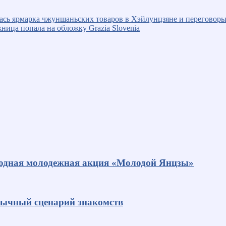
ась ярмарка чжуншаньских товаров в Хэйлунцзяне и переговоры
ница попала на обложку Grazia Slovenia
родная молодежная акция «Молодой Янцзы»
ивычный сценарий знакомств