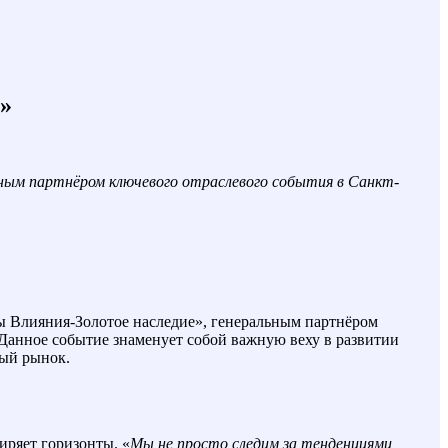
6»
ьным партнёром ключевого отраслевого события в Санкт-
ы Влияния-Золотое наследие», генеральным партнёром
Данное событие знаменует собой важную веху в развитии
ный рынок.
иряет горизонты. «
Мы не просто следим за тенденциями