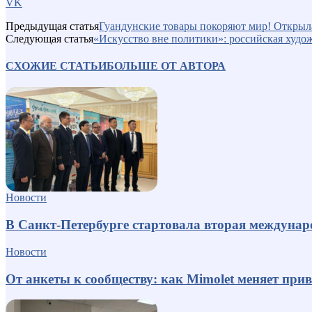
VK
Предыдущая статья
Гуандунские товары покоряют мир! Открыл
Следующая статья
«Искусство вне политики»: российская худож
СХОЖИЕ СТАТЬИ
БОЛЬШЕ ОТ АВТОРА
Новости
В Санкт-Петербурге стартовала вторая междуна
Новости
От анкеты к сообществу: как Mimolet меняет пр