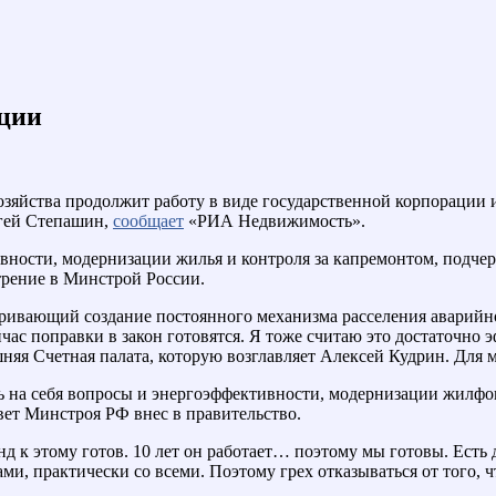
кции
йства продолжит работу в виде государственной корпорации и,
ргей Степашин,
сообщает
«РИА Недвижимость».
ивности, модернизации жилья и контроля за капремонтом, подче
трение в Минстрой России.
тривающий создание постоянного механизма расселения аварийно
сейчас поправки в закон готовятся. Я тоже считаю это достаточ
няя Счетная палата, которую возглавляет Алексей Кудрин. Для 
на себя вопросы и энергоэффективности, модернизации жилфонд
ет Минстроя РФ внес в правительство.
д к этому готов. 10 лет он работает… поэтому мы готовы. Есть 
ми, практически со всеми. Поэтому грех отказываться от того, ч