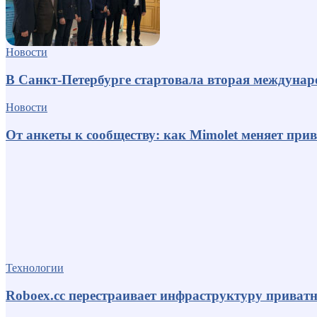
Новости
В Санкт-Петербурге стартовала вторая междуна
Новости
От анкеты к сообществу: как Mimolet меняет пр
Технологии
Roboex.cc перестраивает инфраструктуру приват