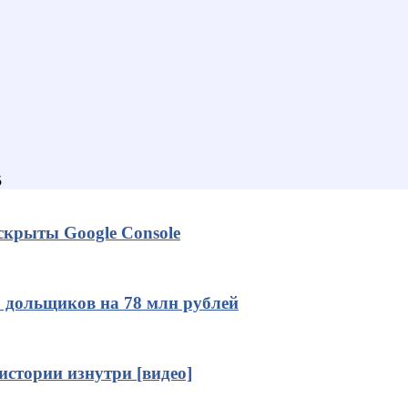
5
скрыты Google Сonsole
0 дольщиков на 78 млн рублей
истории изнутри [видео]