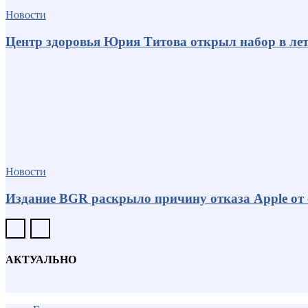
Новости
Центр здоровья Юрия Титова открыл набор в лет
Новости
Издание BGR раскрыло причину отказа Apple от
АКТУАЛЬНО