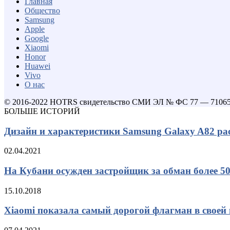
Главная
Общество
Samsung
Apple
Google
Xiaomi
Honor
Huawei
Vivo
О нас
© 2016-2022 HOTRS свидетельство СМИ ЭЛ № ФС 77 — 7106
БОЛЬШЕ ИСТОРИЙ
Дизайн и характеристики Samsung Galaxy A82 ра
02.04.2021
На Кубани осужден застройщик за обман более 5
15.10.2018
Xiaomi показала самый дорогой флагман в своей 