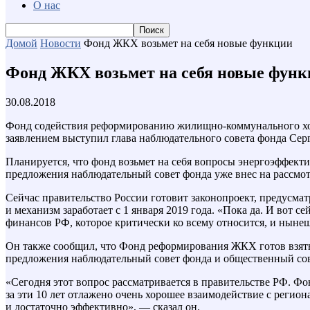
О нас
Домой
Новости
Фонд ЖКХ возьмет на себя новые функции
Фонд ЖКХ возьмет на себя новые фун
30.08.2018
Фонд содействия реформированию жилищно-коммунального хозя
заявлением выступил глава наблюдательного совета фонда Се
Планируется, что фонд возьмет на себя вопросы энергоэффект
предложения наблюдательный совет фонда уже внес на рассмо
Сейчас правительство России готовит законопроект, предусма
и механизм заработает с 1 января 2019 года. «Пока да. И вот 
финансов РФ, которое критически ко всему относится, и нынеш
Он также сообщил, что Фонд реформирования ЖКХ готов взять 
предложения наблюдательный совет фонда и общественный сов
«Сегодня этот вопрос рассматривается в правительстве РФ. Фон
за эти 10 лет отлажено очень хорошее взаимодействие с региона
и достаточно эффективно», — сказал он.