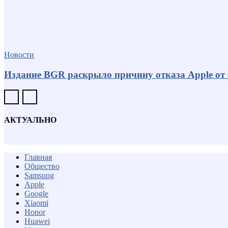
Новости
Издание BGR раскрыло причину отказа Apple от
АКТУАЛЬНО
Главная
Общество
Samsung
Apple
Google
Xiaomi
Honor
Huawei