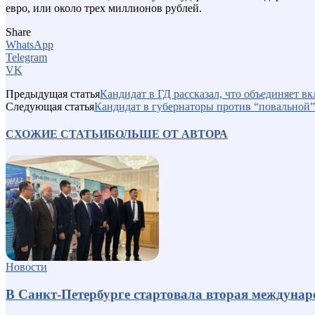
евро, или около трех миллионов рублей.
Share
WhatsApp
Telegram
VK
Предыдущая статья
Кандидат в ГД рассказал, что объединяет в
Следующая статья
Кандидат в губернаторы против “повальной
СХОЖИЕ СТАТЬИ
БОЛЬШЕ ОТ АВТОРА
Новости
В Санкт-Петербурге стартовала вторая междуна