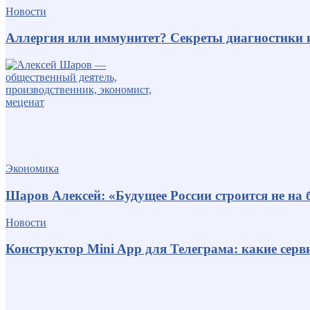
Новости
Аллергия или иммунитет? Секреты диагностики 
Экономика
Шаров Алексей: «Будущее России строится не на б
Новости
Конструктор Mini App для Телеграма: какие серв